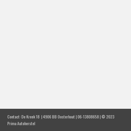
Contact:
De Kreek 18 |
4906 BB Oosterhout |
06-13808658 |
© 2023
Prima Autoherstel