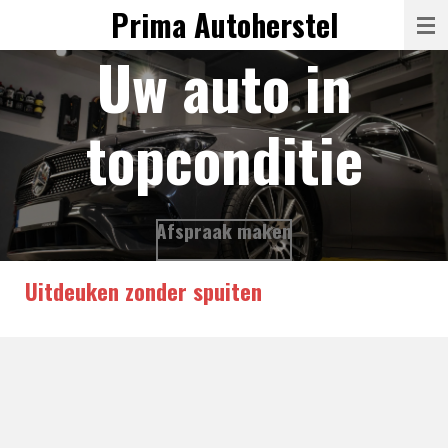
Prima Autoherstel
Ga
direct
Uw auto in
naar
de
topconditie
hoofdinhoud
Afspraak maken
Uitdeuken zonder spuiten